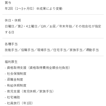
賞与
年2回（1～3ヶ月位）※成果により変動
休日・休暇
日曜日／第2・4土曜日／GW／お盆／年末年始／その他会社が指定
する日
各種手当
技能手当／役職手当／現場手当／住宅手当／家族手当／通勤手当
福利厚生
- 資格取得支援（資格取得費用全額会社負担）
- 社会保険制度
- 退職金制度
- 有給休暇制度
- 育児支援（育児休暇／家族手当）
- 社宅補助
- 社員旅行（年1回）