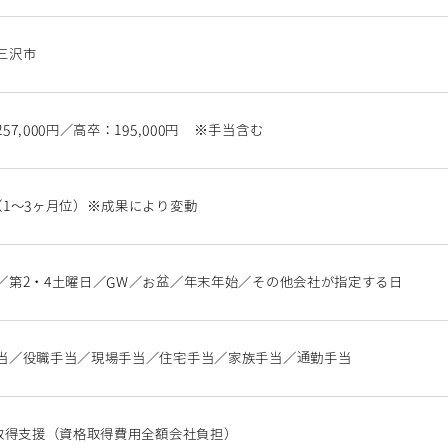
三沢市
57,000円／高卒：195,000円 ※手当含む
（1～3ヶ月位）※成果により変動
／第2・4土曜日／GW／お盆／年末年始／その他会社が指定する日
当／役職手当／現場手当／住宅手当／家族手当／通勤手当
格取得支援（資格取得費用全額会社負担）