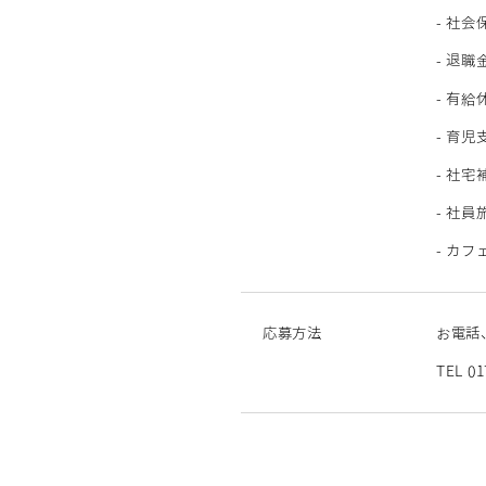
- 社会
- 退職
- 有給
- 育
- 社宅
- 社
- カフ
応募方法
お電話
TEL 0