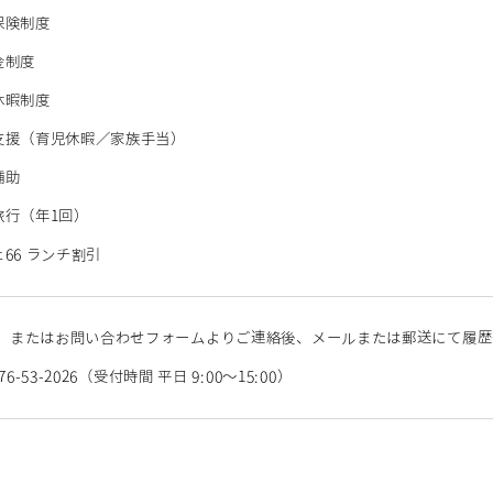
保険制度
金制度
休暇制度
児支援（育児休暇／家族手当）
補助
員旅行（年1回）
ェ66 ランチ割引
、またはお問い合わせフォームよりご連絡後、メールまたは郵送にて履歴
176-53-2026（受付時間 平日 9:00〜15:00）