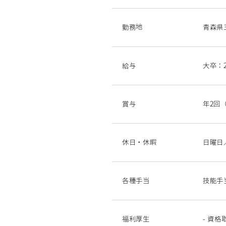
勤務地
青森県
給与
大卒：2
賞与
年2回
休日・休暇
日曜日
各種手当
技能手
福利厚生
- 資